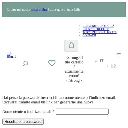
Ordina nel nostro
shop online
| Consegna in tutta Italia
BENVENUTI DA MARLÀ
I NOSTRI PRODOTTI
TORTE PERSONALIZZATE
CONTATTI
<strong>Il
IT
tuo carrello
EN
è
attualmente
vuoto!
</strong>
Hai perso la password? Inserisci il tuo nome utente o l'indirizzo email.
Riceverai tramite email un link per generarne una nuova.
Richiesto
Nome utente o indirizzo email
*
Resettare la password