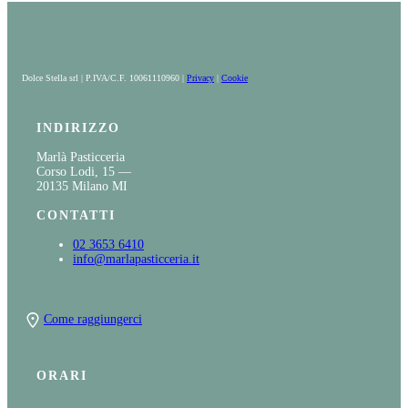
Dolce Stella srl | P.IVA/C.F. 10061110960 |
Privacy
|
Cookie
INDIRIZZO
Marlà Pasticceria
Corso Lodi, 15 —
20135 Milano MI
CONTATTI
02 3653 6410
info@marlapasticceria.it
Come raggiungerci
ORARI