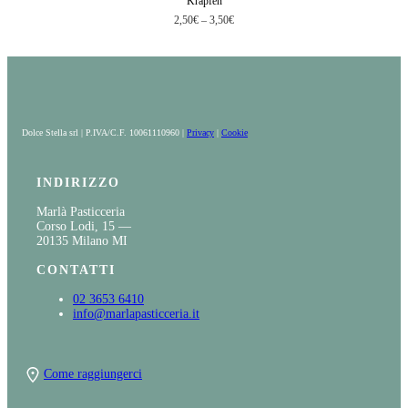
Krapfen
2,50
€
–
3,50
€
Dolce Stella srl | P.IVA/C.F. 10061110960 |
Privacy
|
Cookie
INDIRIZZO
Marlà Pasticceria
Corso Lodi, 15 —
20135 Milano MI
CONTATTI
02 3653 6410
info@marlapasticceria.it
Come raggiungerci