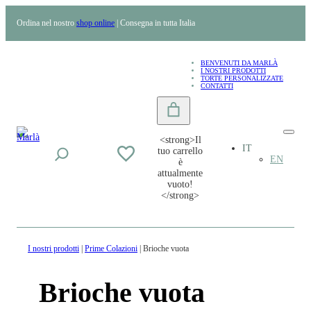
Ordina nel nostro
shop online
| Consegna in tutta Italia
BENVENUTI DA MARLÀ
I NOSTRI PRODOTTI
TORTE PERSONALIZZATE
CONTATTI
<strong>Il
IT
tuo carrello
EN
è
attualmente
vuoto!
</strong>
I nostri prodotti
|
Prime Colazioni
| Brioche vuota
Brioche vuota