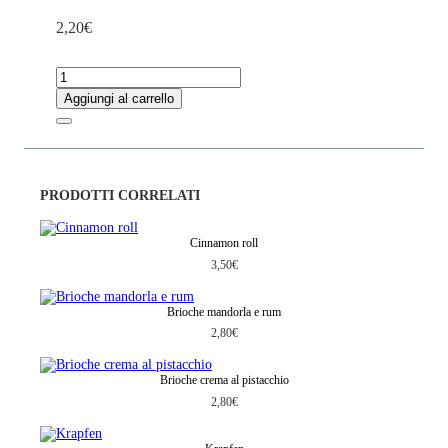
2,20
€
B
r
Aggiungi al carrello
i
o
c
h
e
v
PRODOTTI CORRELATI
u
o
t
Cinnamon roll
a
3,50
€
q
u
a
Brioche mandorla e rum
n
t
2,80
€
i
t
à
Brioche crema al pistacchio
2,80
€