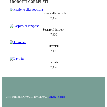
PRODOTTI CORRELATI
t
i
t
Passione alla nocciola
à
7,00
€
Sospiro al lampone
7,00
€
Tiramisù
7,00
€
Lavinia
7,00
€
Dolce Stella srl | P.IVA/C.F. 10061110960 |
Privacy
|
Cookie