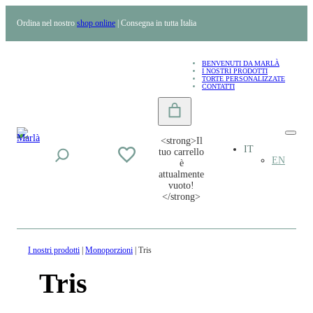
Ordina nel nostro
shop online
| Consegna in tutta Italia
BENVENUTI DA MARLÀ
I NOSTRI PRODOTTI
TORTE PERSONALIZZATE
CONTATTI
<strong>Il
IT
tuo carrello
EN
è
attualmente
vuoto!
</strong>
I nostri prodotti
|
Monoporzioni
| Tris
Tris